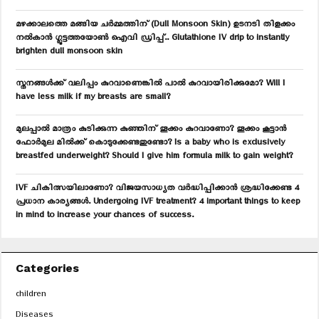
:
C
മഴക്കാലത്തെ മങ്ങിയ ചർമ്മത്തിന് (Dull Monsoon Skin) ഉടനടി തിളക്കം
നൽകാൻ ഗ്ലൂട്ടത്തയോൺ ഐവി ഡ്രിപ്പ്.. Glutathione IV drip to instantly
H
brighten dull monsoon skin
സ്തനങ്ങൾക്ക് വലിപ്പം കുറവാണെങ്കിൽ പാൽ കുറവായിരിക്കുമോ? Will I
have less milk if my breasts are small?
മുലപ്പാൽ മാത്രം കുടിക്കുന്ന കുഞ്ഞിന് തൂക്കം കുറവാണോ? തൂക്കം കൂട്ടാൻ
ഫോർമുല മിൽക്ക് കൊടുക്കേണ്ടതുണ്ടോ? Is a baby who is exclusively
breastfed underweight? Should I give him formula milk to gain weight?
IVF ചികിത്സയിലാണോ? വിജയസാധ്യത വർദ്ധിപ്പിക്കാൻ ശ്രദ്ധിക്കേണ്ട 4
പ്രധാന കാര്യങ്ങൾ. Undergoing IVF treatment? 4 important things to keep
in mind to increase your chances of success.
Categories
children
Diseases