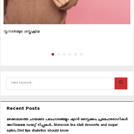
സ്തനാർബുദ ശസ്ത്രക്രിയ
S
e
a
S
r
c
E
Recent Posts
h
f
A
മഴക്കാലത്തെ ചായക്കട പലഹാരങ്ങളും ഷുഗർ സ്പൈക്കും; പ്രമേഹരോഗികൾ
o
അറിയേണ്ട ഡയറ്റ് ടിപ്പുകൾ.. Monsoon tea stall desserts and sugar
r
R
spike; Diet tips diabetics should know