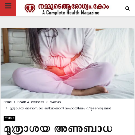
PRIMARY
MENU
Home
Health & Wellness
Woman
മൂത്രാശയ അണുബാധ ഒഴിവാക്കാൻ സഹായിക്കും വീട്ടുവൈദ്യങ്ങൾ
Woman
മൂത്രാശയ അണുബാധ