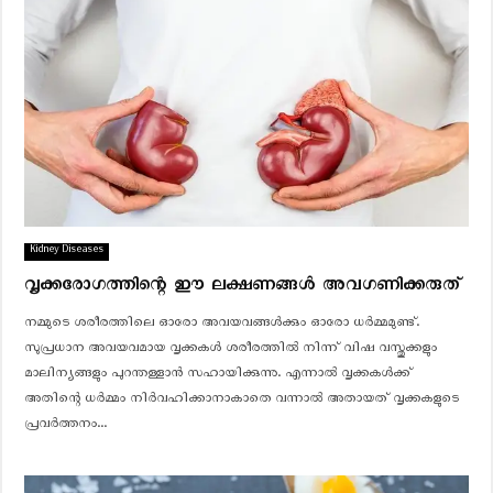
Kidney Diseases
വൃക്കരോഗത്തിന്റെ ഈ ലക്ഷണങ്ങൾ അവഗണിക്കരുത്
നമ്മുടെ ശരീരത്തിലെ ഓരോ അവയവങ്ങൾക്കും ഓരോ ധർമ്മമുണ്ട്.
സുപ്രധാന അവയവമായ വൃക്കകൾ ശരീരത്തിൽ നിന്ന് വിഷ വസ്തുക്കളും
മാലിന്യങ്ങളും പുറന്തള്ളാൻ സഹായിക്കുന്നു. എന്നാൽ വൃക്കകൾക്ക്
അതിന്റെ ധർമ്മം നിർവഹിക്കാനാകാതെ വന്നാൽ അതായത് വൃക്കകളുടെ
പ്രവർത്തനം...