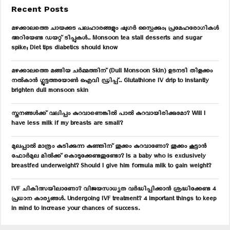
c
E
Recent Posts
h
f
A
മഴക്കാലത്തെ ചായക്കട പലഹാരങ്ങളും ഷുഗർ സ്പൈക്കും; പ്രമേഹരോഗികൾ
o
അറിയേണ്ട ഡയറ്റ് ടിപ്പുകൾ.. Monsoon tea stall desserts and sugar
r
R
spike; Diet tips diabetics should know
:
C
മഴക്കാലത്തെ മങ്ങിയ ചർമ്മത്തിന് (Dull Monsoon Skin) ഉടനടി തിളക്കം
നൽകാൻ ഗ്ലൂട്ടത്തയോൺ ഐവി ഡ്രിപ്പ്.. Glutathione IV drip to instantly
H
brighten dull monsoon skin
സ്തനങ്ങൾക്ക് വലിപ്പം കുറവാണെങ്കിൽ പാൽ കുറവായിരിക്കുമോ? Will I
have less milk if my breasts are small?
മുലപ്പാൽ മാത്രം കുടിക്കുന്ന കുഞ്ഞിന് തൂക്കം കുറവാണോ? തൂക്കം കൂട്ടാൻ
ഫോർമുല മിൽക്ക് കൊടുക്കേണ്ടതുണ്ടോ? Is a baby who is exclusively
breastfed underweight? Should I give him formula milk to gain weight?
IVF ചികിത്സയിലാണോ? വിജയസാധ്യത വർദ്ധിപ്പിക്കാൻ ശ്രദ്ധിക്കേണ്ട 4
പ്രധാന കാര്യങ്ങൾ. Undergoing IVF treatment? 4 important things to keep
in mind to increase your chances of success.