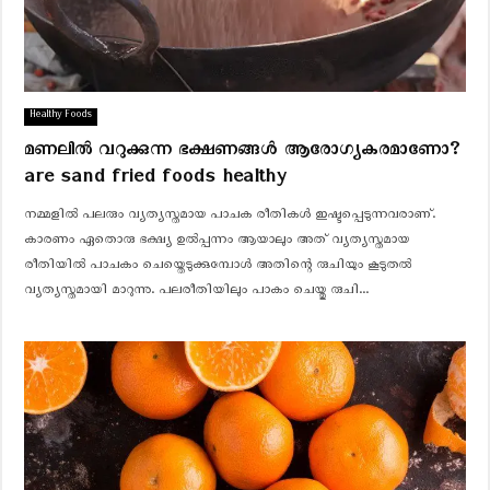
Healthy Foods
മണലിൽ വറുക്കുന്ന ഭക്ഷണങ്ങൾ ആരോഗ്യകരമാണോ?
are sand fried foods healthy
നമ്മളിൽ പലരും വ്യത്യസ്തമായ പാചക രീതികൾ ഇഷ്ടപ്പെടുന്നവരാണ്.
കാരണം ഏതൊരു ഭക്ഷ്യ ഉൽപ്പന്നം ആയാലും അത് വ്യത്യസ്തമായ
രീതിയിൽ പാചകം ചെയ്തെടുക്കുമ്പോൾ അതിന്റെ രുചിയും കൂടുതൽ
വ്യത്യസ്തമായി മാറുന്നു. പലരീതിയിലും പാകം ചെയ്തു രുചി...