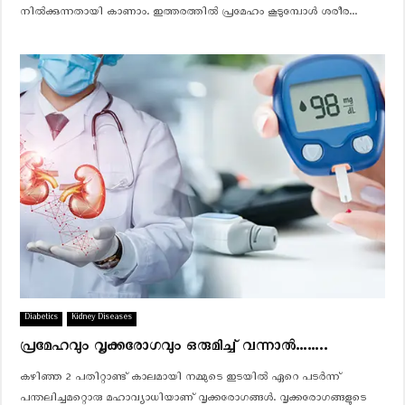
നില്‍ക്കുന്നതായി കാണാം. ഇത്തരത്തില്‍ പ്രമേഹം കൂടുമ്പോള്‍ ശരീര...
Diabetics
Kidney Diseases
പ്രമേഹവും വൃക്കരോഗവും ഒരുമിച്ച് വന്നാൽ……..
കഴിഞ്ഞ 2 പതിറ്റാണ്ട് കാലമായി നമ്മുടെ ഇടയിൽ ഏറെ പടർന്ന്
പന്തലിച്ചമറ്റൊരു മഹാവ്യാധിയാണ് വൃക്കരോഗങ്ങൾ. വൃക്കരോഗങ്ങളുടെ