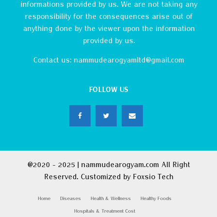
informations provided by us. We are not taking any
responsibility for the consequences arise out of
anything done by the viewer upon the information
provided by us.
Contact us:
nammudearogyamltd@gmail.com
FOLLOW US
@2020 - 2025 | nammudearogyam.com All Right
Reserved. Customized by
Foxsio Tech
Home
Diseases
Health & Wellness
Healthy Foods
Hospitals & Treatment Cost