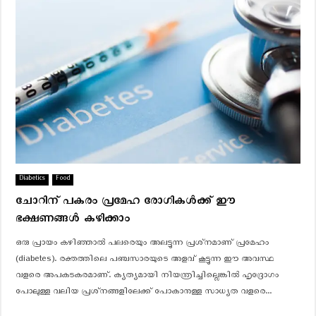
t
s
a
n
d
s
e
c
r
e
t
w
a
Diabetics
Food
y
ചോറിന് പകരം പ്രമേഹ രോഗികൾക്ക് ഈ
s
ഭക്ഷണങ്ങൾ കഴിക്കാം
.
.
ഒരു പ്രായം കഴിഞ്ഞാല്‍ പലരെയും അലട്ടുന്ന പ്രശ്‌നമാണ് പ്രമേഹം
(diabetes). രക്തത്തിലെ പഞ്ചസാരയുടെ അളവ് കൂട്ടുന്ന ഈ അവസ്ഥ
വളരെ അപകടകരമാണ്. ക്യത്യമായി നിയന്ത്രിച്ചില്ലെങ്കിൽ ഹൃദ്രോഗം
പോലുള്ള വലിയ പ്രശ്‌നങ്ങളിലേക്ക് പോകാനുള്ള സാധ്യത വളരെ...