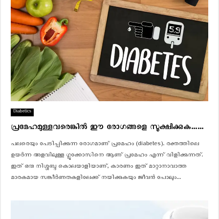
.
ത്ത
G
വ
e
രി
t
ലും
s
ഷു
l
ഗ
i
ര്‍
m
പെ
i
ട്ടെ
n
ന്ന്
t
കു
Diabetics
w
റ
o
പ്രമേഹമുള്ളവരെങ്കിൽ ഈ രോഗങ്ങളെ സൂക്ഷിക്കുക……
യു
d
ന്ന
പലരെയും പേടിപ്പിക്കുന്ന രോഗമാണ് പ്രമേഹം (diabetes). രക്തത്തിലെ
a
ത്
ഉയര്‍ന്ന അളവിലുള്ള ഗ്ലൂക്കോസിനെ ആണ് പ്രമേഹം എന്ന് വിളിക്കുന്നത്.
y
?
ഇത് ഒരു നിശ്ശബ്ദ കൊലയാളിയാണ്, കാരണം ഇത് മാറ്റാനാവാത്ത
s
!
മാരകമായ സങ്കീര്‍ണതകളിലേക്ക് നയിക്കുകയും ജീവന്‍ പോലും...
D
i
e