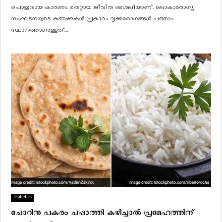
പൊതുവായ കാരണം തെറ്റായ ജീവിത ശൈലിയാണ്. ലോകാരോഗ്യ
സംഘടനയുടെ കണക്കുകൾ പ്രകാരം വൃക്കരോഗങ്ങൾ പത്താം
സ്ഥാനത്താണുള്ളത്...
Diabetics
ചോറിനു പകരം ചപ്പാത്തി കഴിച്ചാല്‍ പ്രമേഹത്തിന്