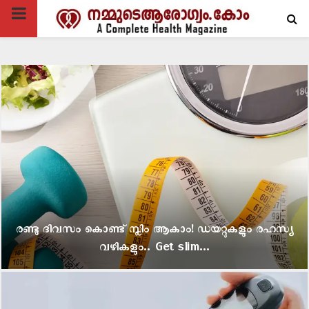
PRIMARY
MENU
രണ്ടു ദിവസം കൊണ്ട് സ്ലിം ആകാം! ഡയറ്റുകളും രഹസ്യ
വഴികളും.. Get slim...
ര
ണ്ടു
ദി