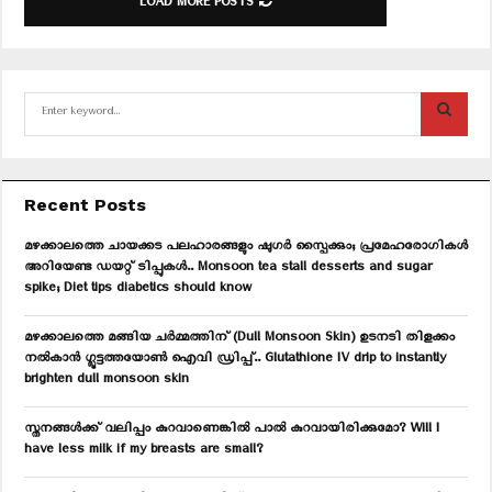
LOAD MORE POSTS
S
e
a
S
r
c
E
Recent Posts
h
f
A
മഴക്കാലത്തെ ചായക്കട പലഹാരങ്ങളും ഷുഗർ സ്പൈക്കും; പ്രമേഹരോഗികൾ
o
അറിയേണ്ട ഡയറ്റ് ടിപ്പുകൾ.. Monsoon tea stall desserts and sugar
r
R
spike; Diet tips diabetics should know
:
C
മഴക്കാലത്തെ മങ്ങിയ ചർമ്മത്തിന് (Dull Monsoon Skin) ഉടനടി തിളക്കം
നൽകാൻ ഗ്ലൂട്ടത്തയോൺ ഐവി ഡ്രിപ്പ്.. Glutathione IV drip to instantly
H
brighten dull monsoon skin
സ്തനങ്ങൾക്ക് വലിപ്പം കുറവാണെങ്കിൽ പാൽ കുറവായിരിക്കുമോ? Will I
have less milk if my breasts are small?