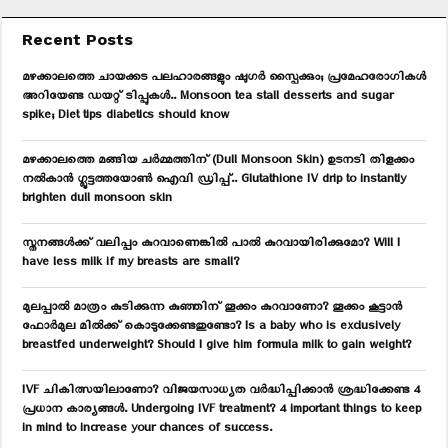
r
c
E
Recent Posts
h
f
A
മഴക്കാലത്തെ ചായക്കട പലഹാരങ്ങളും ഷുഗർ സ്പൈക്കും; പ്രമേഹരോഗികൾ
o
അറിയേണ്ട ഡയറ്റ് ടിപ്പുകൾ.. Monsoon tea stall desserts and sugar
r
R
spike; Diet tips diabetics should know
:
C
മഴക്കാലത്തെ മങ്ങിയ ചർമ്മത്തിന് (Dull Monsoon Skin) ഉടനടി തിളക്കം
നൽകാൻ ഗ്ലൂട്ടത്തയോൺ ഐവി ഡ്രിപ്പ്.. Glutathione IV drip to instantly
H
brighten dull monsoon skin
സ്തനങ്ങൾക്ക് വലിപ്പം കുറവാണെങ്കിൽ പാൽ കുറവായിരിക്കുമോ? Will I
have less milk if my breasts are small?
മുലപ്പാൽ മാത്രം കുടിക്കുന്ന കുഞ്ഞിന് തൂക്കം കുറവാണോ? തൂക്കം കൂട്ടാൻ
ഫോർമുല മിൽക്ക് കൊടുക്കേണ്ടതുണ്ടോ? Is a baby who is exclusively
breastfed underweight? Should I give him formula milk to gain weight?
IVF ചികിത്സയിലാണോ? വിജയസാധ്യത വർദ്ധിപ്പിക്കാൻ ശ്രദ്ധിക്കേണ്ട 4
പ്രധാന കാര്യങ്ങൾ. Undergoing IVF treatment? 4 important things to keep
in mind to increase your chances of success.