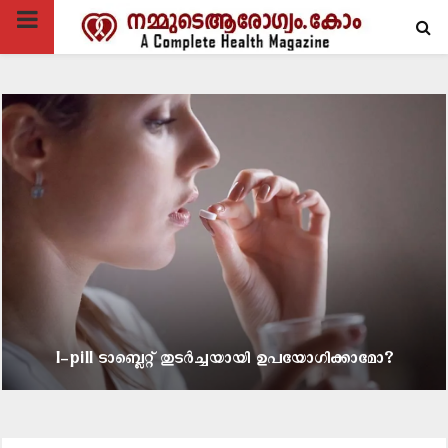
PRIMARY
MENU
I-pill ടാബ്ലെറ്റ് തുടർച്ചയായി ഉപയോഗിക്കാമോ?
I
-
p