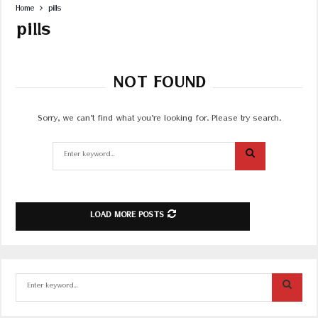
i
Home
pills
l
pills
l
ടാ
ബ്ലെ
NOT FOUND
റ്റ്
തു
ട
Sorry, we can’t find what you’re looking for. Please try search.
ർ
ച്ച
Search
യാ
for:
യി
SEARCH
ഉ
പ
LOAD MORE POSTS
യോ
ഗി
ക്കാ
മോ
?
S
e
a
S