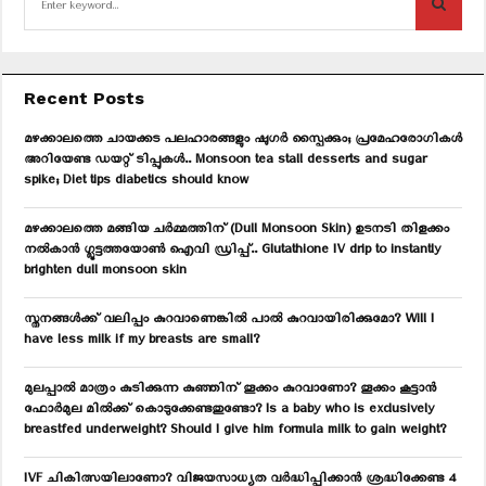
e
a
S
r
c
E
Recent Posts
h
f
A
മഴക്കാലത്തെ ചായക്കട പലഹാരങ്ങളും ഷുഗർ സ്പൈക്കും; പ്രമേഹരോഗികൾ
o
അറിയേണ്ട ഡയറ്റ് ടിപ്പുകൾ.. Monsoon tea stall desserts and sugar
r
R
spike; Diet tips diabetics should know
:
C
മഴക്കാലത്തെ മങ്ങിയ ചർമ്മത്തിന് (Dull Monsoon Skin) ഉടനടി തിളക്കം
നൽകാൻ ഗ്ലൂട്ടത്തയോൺ ഐവി ഡ്രിപ്പ്.. Glutathione IV drip to instantly
H
brighten dull monsoon skin
സ്തനങ്ങൾക്ക് വലിപ്പം കുറവാണെങ്കിൽ പാൽ കുറവായിരിക്കുമോ? Will I
have less milk if my breasts are small?
മുലപ്പാൽ മാത്രം കുടിക്കുന്ന കുഞ്ഞിന് തൂക്കം കുറവാണോ? തൂക്കം കൂട്ടാൻ
ഫോർമുല മിൽക്ക് കൊടുക്കേണ്ടതുണ്ടോ? Is a baby who is exclusively
breastfed underweight? Should I give him formula milk to gain weight?
IVF ചികിത്സയിലാണോ? വിജയസാധ്യത വർദ്ധിപ്പിക്കാൻ ശ്രദ്ധിക്കേണ്ട 4