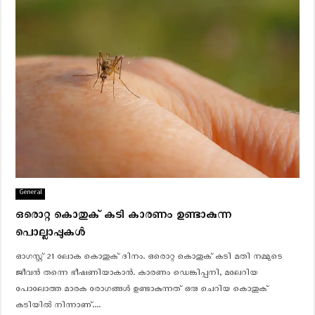
General
ഒരൊറ്റ കൊതുക് കടി കാരണം ഉണ്ടാകുന്ന
പൊല്ലാപ്പുകൾ
ഓഗസ്റ്റ് 21 ലോക കൊതുക് ദിനം. ഒരൊറ്റ കൊതുക് കടി മതി നമ്മുടെ
ജീവൻ തന്നെ ഭീഷണിയാകാൻ. കാരണം ഡെങ്കിപ്പനി, മലേറിയ
പോലോത്ത മാരക രോഗങ്ങൾ ഉണ്ടാകുന്നത് ഒരു ചെറിയ കൊതുക്
കടിയിൽ നിന്നാണ്....