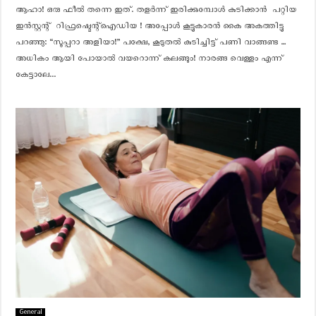
ആഹാ! ഒരു ഫീൽ തന്നെ ഇത്. തളർന്ന് ഇരിക്കുമ്പോൾ കുടിക്കാൻ പറ്റിയ
ഇൻസ്റ്റന്റ് റിഫ്രഷ്മെന്റ്ഐഡിയ ! അപ്പോൾ കൂട്ടുകാരൻ കൈ അകത്തിട്ടു
പറഞ്ഞു: “സൂപ്പറാ അളിയാ!” പക്ഷേ, കൂടുതൽ കുടിച്ചിട്ട് പണി വാങ്ങണ്ട …
അധികം ആയി പോയാൽ വയറൊന്ന് കലങ്ങും! നാരങ്ങ വെള്ളം എന്ന്
കേട്ടാലേ...
General