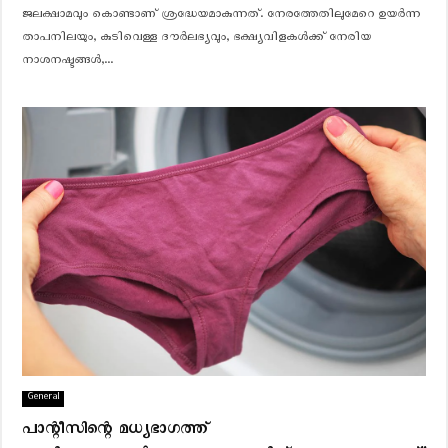
ജലക്ഷാമവും കൊണ്ടാണ് ശ്രദ്ധേയമാകുന്നത്. നേരത്തേതിലുമേറെ ഉയർന്ന
താപനിലയും, കുടിവെള്ള ദൗർലഭ്യവും, ഭക്ഷ്യവിളകൾക്ക് നേരിയ
നാശനഷ്ടങ്ങൾ,...
General
പാന്റീസിന്റെ മധ്യഭാഗത്ത്