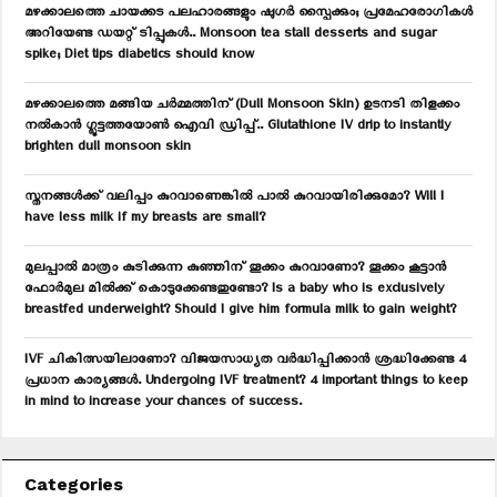
f
A
മഴക്കാലത്തെ ചായക്കട പലഹാരങ്ങളും ഷുഗർ സ്പൈക്കും; പ്രമേഹരോഗികൾ
o
അറിയേണ്ട ഡയറ്റ് ടിപ്പുകൾ.. Monsoon tea stall desserts and sugar
r
R
spike; Diet tips diabetics should know
:
C
മഴക്കാലത്തെ മങ്ങിയ ചർമ്മത്തിന് (Dull Monsoon Skin) ഉടനടി തിളക്കം
നൽകാൻ ഗ്ലൂട്ടത്തയോൺ ഐവി ഡ്രിപ്പ്.. Glutathione IV drip to instantly
H
brighten dull monsoon skin
സ്തനങ്ങൾക്ക് വലിപ്പം കുറവാണെങ്കിൽ പാൽ കുറവായിരിക്കുമോ? Will I
have less milk if my breasts are small?
മുലപ്പാൽ മാത്രം കുടിക്കുന്ന കുഞ്ഞിന് തൂക്കം കുറവാണോ? തൂക്കം കൂട്ടാൻ
ഫോർമുല മിൽക്ക് കൊടുക്കേണ്ടതുണ്ടോ? Is a baby who is exclusively
breastfed underweight? Should I give him formula milk to gain weight?
IVF ചികിത്സയിലാണോ? വിജയസാധ്യത വർദ്ധിപ്പിക്കാൻ ശ്രദ്ധിക്കേണ്ട 4
പ്രധാന കാര്യങ്ങൾ. Undergoing IVF treatment? 4 important things to keep
in mind to increase your chances of success.
Categories