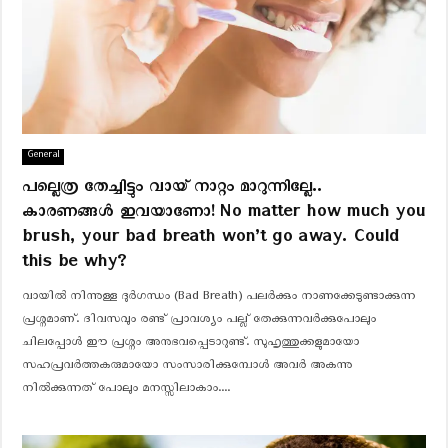
General
പല്ലെത്ര തേച്ചിട്ടും വായ് നാറ്റം മാറുന്നില്ലേ..
കാരണങ്ങൾ ഇവയാണോ! No matter how much you
brush, your bad breath won’t go away. Could
this be why?
വായിൽ നിന്നുള്ള ദുർഗന്ധം (Bad Breath) പലർക്കും നാണക്കേടുണ്ടാക്കുന്ന
പ്രശ്നമാണ്. ദിവസവും രണ്ട് പ്രാവശ്യം പല്ല് തേക്കുന്നവർക്കുപോലും
ചിലപ്പോൾ ഈ പ്രശ്നം അനുഭവപ്പെടാറുണ്ട്. സുഹൃത്തുക്കളുമായോ
സഹപ്രവർത്തകരുമായോ സംസാരിക്കുമ്പോൾ അവർ അകന്നു
നിൽക്കുന്നത് പോലും മനസ്സിലാകാം....