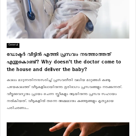
General
ഡോക്ടർ വീട്ടിൽ എത്തി പ്രസവം നടത്താത്തത്
എന്തുകൊണ്ട്? Why doesn’t the doctor come to
the house and deliver the baby?
കാലം മാറുന്നതിനനുസരിച്ച് പ്രസവരീതി വലിയ മാറ്റങ്ങൾ കണ്ടു.
പഴയകാലത്ത് വീടുകളിലായിരുന്നു ഭൂരിഭാഗം പ്രസവങ്ങളും നടക്കുന്നത്.
വീട്ടുവൈദ്യരും പ്രായം ചെന്ന സ്ത്രീകളും ആയിരുന്നു പ്രസവ സഹായം
നൽകിയത്. വീടുകളിൽ തന്നെ അമ്മമാരും കുഞ്ഞുങ്ങളും കൃത്യമായ
പരിചരണം...