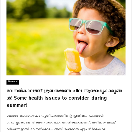
General
വേനൽകാലത്ത് ശ്രദ്ധിക്കേണ്ട ചില ആരോഗ്യകാര്യങ്ങ
ൾ! Some health issues to consider during
summer!
കേരളം കാലാവസ്ഥാ വ്യതിയാനത്തിന്റെ പ്രതികൂല ഫലങ്ങൾ
നേരിട്ടുകൊണ്ടിരിക്കുന്ന സംസ്ഥാനങ്ങളിലൊന്നാണ്. കഴിഞ്ഞ കുറച്ച്
വർഷങ്ങളായി വേനൽക്കാലം അതിശക്തമായ ചൂടും ദീര്‍ഘകാല