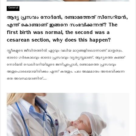
General
ആദ്യ പ്രസവം നോർമൽ, രണ്ടാമത്തേത് സീസേറിയൻ,
എന്ത് കൊണ്ടാണ് ഇങ്ങനെ സംഭവിക്കുന്നത്? The
first birth was normal, the second was a
cesarean section, why does this happen?
സ്ത്രീകളുടെ ജീവിതത്തിൽ ഏറ്റവും വലിയ മാറ്റങ്ങളിലൊന്നാണ് മാതൃത്വം.
ഓരോ ഗർഭകാലവും ഓരോ പ്രസവവും വ്യത്യസ്തമാണ്. ആദ്യത്തെ കുഞ്ഞ്
നോർമൽ ഡെലിവറിയിലൂടെ ജനിച്ചപ്പോൾ, രണ്ടാമത്തെ പ്രസവവും
അതുപോലെയായിരിക്കും എന്ന് കരുതും. പല അമ്മമാരും അനുഭവിക്കുന്ന
ഒരു അവസ്ഥയാണിത്....