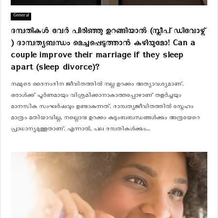
General
ദമ്പതികൾ വേർ പിരിഞ്ഞു ഉറങ്ങിയാൽ (സ്ലീപ് ഡിവോഴ്സ്
) ദാമ്പത്യബന്ധം മെച്ചപ്പെടുത്താൻ കഴിയുമോ! Can a
couple improve their marriage if they sleep
apart (sleep divorce)?
നമ്മുടെ ദൈനംദിന ജീവിതത്തിൽ നല്ല ഉറക്കം അത്യാവശ്യമാണ്.
ഒരാൾക്ക് പൂർണമായും വിശ്രമിക്കാനാകാത്തപ്പോഴാണ് തളർച്ചയും
മാനസിക സംഘർഷവും ഉണ്ടാകുന്നത്. ദാമ്പത്യജീവിതത്തിൽ സ്നേഹം
മാത്രം മതിയാവില്ല, നല്ലൊരു ഉറക്കം കുടുംബബന്ധങ്ങൾക്കും അത്രയേറെ
പ്രാധാന്യമുള്ളതാണ്. എന്നാൽ, പല ദമ്പതികൾക്കും...