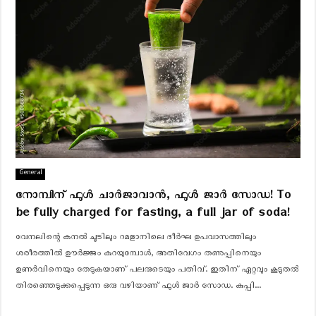
General
നോമ്പിന് ഫുൾ ചാർജാവാൻ, ഫുൾ ജാർ സോഡ! To
be fully charged for fasting, a full jar of soda!
വേനലിന്റെ കനൽ ചൂടിലും റമളാനിലെ ദീർഘ ഉപവാസത്തിലും
ശരീരത്തിൽ ഊർജ്ജം കുറയുമ്പോൾ, അതിവേഗം തണുപ്പിനെയും
ഉണർവിനെയും തേടുകയാണ് പലരുടെയും പതിവ്. ഇതിന് ഏറ്റവും കൂടുതൽ
തിരഞ്ഞെടുക്കപ്പെടുന്ന ഒരു വഴിയാണ് ഫുൾ ജാർ സോഡ. കുപ്പി...