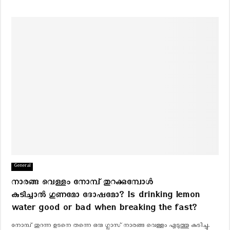
General
നാരങ്ങ വെള്ളം നോമ്പ് തുറക്കുമ്പോൾ
കുടിച്ചാൽ ഗുണമോ ദോഷമോ? Is drinking lemon
water good or bad when breaking the fast?
നോമ്പ് തുറന്ന ഉടനെ തന്നെ ഒരു ഗ്ലാസ് നാരങ്ങ വെള്ളം എടുത്തു കുടിച്ചു.