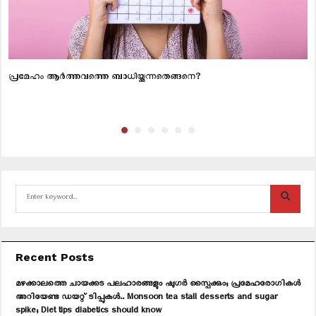
പ്രമേഹം ആര്‍ത്തവത്തെ ബാധിയ്ക്കുന്നതെങ്ങനെ?
S
e
a
S
r
c
E
Recent Posts
h
f
A
മഴക്കാലത്തെ ചായക്കട പലഹാരങ്ങളും ഷുഗർ സ്പൈക്കും; പ്രമേഹരോഗികൾ
o
അറിയേണ്ട ഡയറ്റ് ടിപ്പുകൾ.. Monsoon tea stall desserts and sugar
r
R
spike; Diet tips diabetics should know