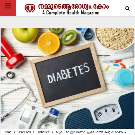
PRIMARY
MENU
Home
Diseases
Diabetics
മധുരം മാത്രമാണോ പ്രമേഹത്തിന്റെ കാരണം?