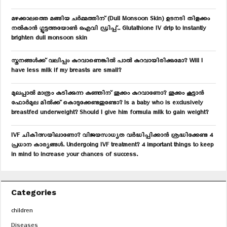
:
C
മഴക്കാലത്തെ മങ്ങിയ ചർമ്മത്തിന് (Dull Monsoon Skin) ഉടനടി തിളക്കം
നൽകാൻ ഗ്ലൂട്ടത്തയോൺ ഐവി ഡ്രിപ്പ്.. Glutathione IV drip to instantly
H
brighten dull monsoon skin
സ്തനങ്ങൾക്ക് വലിപ്പം കുറവാണെങ്കിൽ പാൽ കുറവായിരിക്കുമോ? Will I
have less milk if my breasts are small?
മുലപ്പാൽ മാത്രം കുടിക്കുന്ന കുഞ്ഞിന് തൂക്കം കുറവാണോ? തൂക്കം കൂട്ടാൻ
ഫോർമുല മിൽക്ക് കൊടുക്കേണ്ടതുണ്ടോ? Is a baby who is exclusively
breastfed underweight? Should I give him formula milk to gain weight?
IVF ചികിത്സയിലാണോ? വിജയസാധ്യത വർദ്ധിപ്പിക്കാൻ ശ്രദ്ധിക്കേണ്ട 4
പ്രധാന കാര്യങ്ങൾ. Undergoing IVF treatment? 4 important things to keep
in mind to increase your chances of success.
Categories
children
Diseases