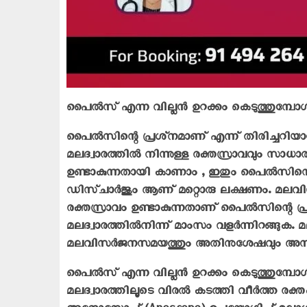
പൈൽസ് എന്ന വില്ലൻ ഉറക്കം കെടുത്തുമ്പോൾ..
പൈല്‍സിന്റെ പ്രശ്‌നമാണ്‌ എന്ന്‌ തിരിച്ചറ
മലദ്വാരത്തില്‍ നിന്നുള്ള രക്തസ്രാവവും സാധാ
ഉണ്ടാകുന്നതായി കാണാം , ഇതും പൈല്‍സിന്റെ 
ഡിസ്‌ചാര്‍ജും ആണ്‌ മറ്റൊരു ലക്ഷണം. മല
രക്തസ്രാവം ഉണ്ടാകുന്നതാണ് പൈൽസിന്റെ പ്ര
മലദ്വാരത്തിൽനിന്ന് മാംസം വളർന്നിറങ്ങുക. മല
മലവിസർജനസമയത്തും അതിനുശേഷവും അസ്
പൈൽസ് എന്ന വില്ലൻ ഉറക്കം കെടുത്തുമ്പോൾ
മലദ്വാരത്തിലൂടെ വിരൽ കടത്തി വീർത്ത രക്ത