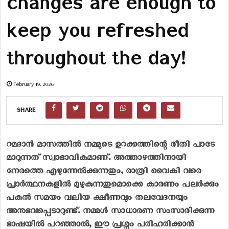
changes are enough to
keep you refreshed
throughout the day!
February 19, 2026
SHARE
റമദാൻ മാസത്തിൽ നമ്മുടെ ഉറക്കത്തിന്റെ രീതി പാടേ
മാറുന്നത് സ്വാഭാവികമാണ്. അത്താഴത്തിനായി
നേരത്തെ എഴുന്നേൽക്കുന്നതും, രാത്രി വൈകി വരെ
പ്രാർത്ഥനകളിൽ മുഴുകുന്നതുമൊക്കെ കാരണം പലർക്കും
പകൽ സമയം വലിയ ക്ഷീണവും തലവേദനയും
അനുഭവപ്പെടാറുണ്ട്. നമ്മൾ സാധാരണ സംസാരിക്കുന്ന
ഭാഷയിൽ പറഞ്ഞാൽ, ഈ പ്രശ്നം പരിഹരിക്കാൻ