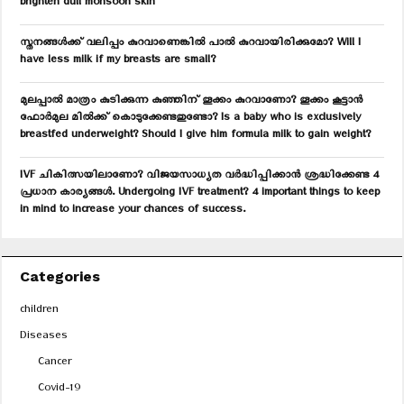
H
brighten dull monsoon skin
സ്തനങ്ങൾക്ക് വലിപ്പം കുറവാണെങ്കിൽ പാൽ കുറവായിരിക്കുമോ? Will I
have less milk if my breasts are small?
മുലപ്പാൽ മാത്രം കുടിക്കുന്ന കുഞ്ഞിന് തൂക്കം കുറവാണോ? തൂക്കം കൂട്ടാൻ
ഫോർമുല മിൽക്ക് കൊടുക്കേണ്ടതുണ്ടോ? Is a baby who is exclusively
breastfed underweight? Should I give him formula milk to gain weight?
IVF ചികിത്സയിലാണോ? വിജയസാധ്യത വർദ്ധിപ്പിക്കാൻ ശ്രദ്ധിക്കേണ്ട 4
പ്രധാന കാര്യങ്ങൾ. Undergoing IVF treatment? 4 important things to keep
in mind to increase your chances of success.
Categories
children
Diseases
Cancer
Covid-19