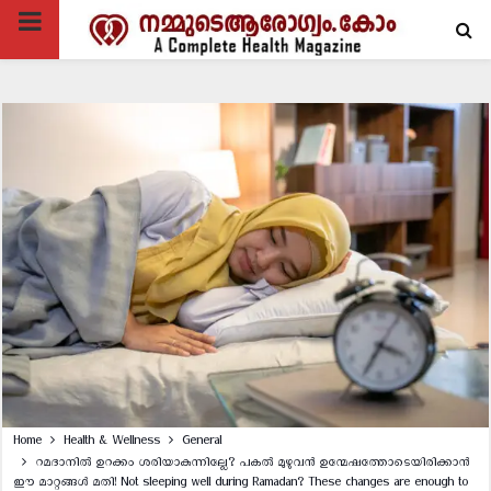
PRIMARY
MENU
Home
Health & Wellness
General
റമദാനിൽ ഉറക്കം ശരിയാകുന്നില്ലേ? പകൽ മുഴുവൻ ഉന്മേഷത്തോടെയിരിക്കാൻ
ഈ മാറ്റങ്ങൾ മതി! Not sleeping well during Ramadan? These changes are enough to