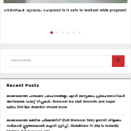
ഗർഭിണികൾ വ്യായാമം ചെയ്യാമോ! Is it safe to workout while pregnant!
S
e
a
S
r
c
E
Recent Posts
h
f
A
മഴക്കാലത്തെ ചായക്കട പലഹാരങ്ങളും ഷുഗർ സ്പൈക്കും; പ്രമേഹരോഗികൾ
o
അറിയേണ്ട ഡയറ്റ് ടിപ്പുകൾ.. Monsoon tea stall desserts and sugar
r
R
spike; Diet tips diabetics should know
:
C
മഴക്കാലത്തെ മങ്ങിയ ചർമ്മത്തിന് (Dull Monsoon Skin) ഉടനടി തിളക്കം
നൽകാൻ ഗ്ലൂട്ടത്തയോൺ ഐവി ഡ്രിപ്പ്.. Glutathione IV drip to instantly