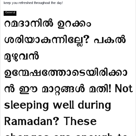
keep you refreshed throughout the day!
General
റമദാനിൽ ഉറക്കം
ശരിയാകുന്നില്ലേ? പകൽ
മുഴുവൻ
ഉന്മേഷത്തോടെയിരിക്കാ
ൻ ഈ മാറ്റങ്ങൾ മതി! Not
sleeping well during
Ramadan? These