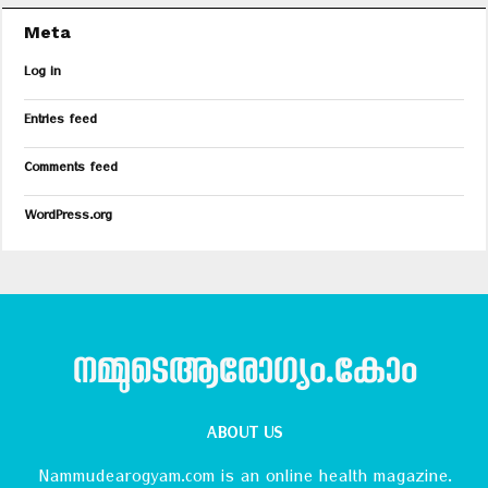
Meta
Log in
Entries feed
Comments feed
WordPress.org
നമ്മുടെആരോഗ്യം.കോം
ABOUT US
Nammudearogyam.com is an online health magazine.