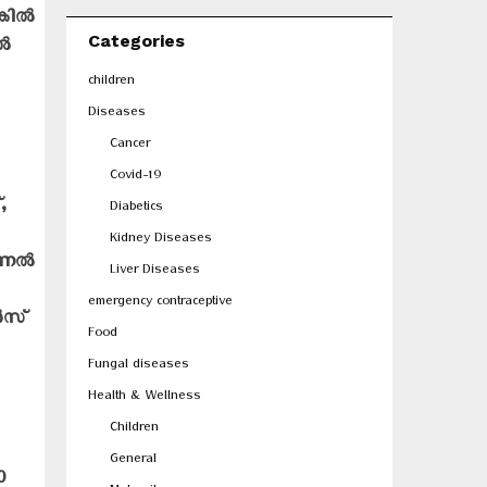
ില്‍
Categories
്‍
children
Diseases
Cancer
Covid-19
,
Diabetics
Kidney Diseases
ണല്‍
Liver Diseases
emergency contraceptive
‍സ്
Food
Fungal diseases
Health & Wellness
Children
General
0