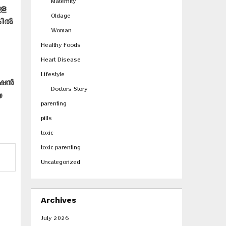
Maternity
ളള
Oldage
ില്‍
Woman
Healthy Foods
Heart Disease
Lifestyle
ഷന്‍
Doctors Story
യ
parenting
pills
toxic
toxic parenting
Uncategorized
Archives
July 2026