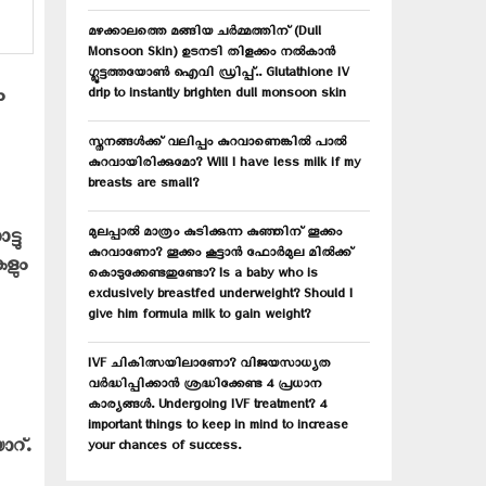
C
മഴക്കാലത്തെ മങ്ങിയ ചർമ്മത്തിന് (Dull
H
Monsoon Skin) ഉടനടി തിളക്കം നൽകാൻ
ഗ്ലൂട്ടത്തയോൺ ഐവി ഡ്രിപ്പ്.. Glutathione IV
ം
drip to instantly brighten dull monsoon skin
സ്തനങ്ങൾക്ക് വലിപ്പം കുറവാണെങ്കിൽ പാൽ
കുറവായിരിക്കുമോ? Will I have less milk if my
breasts are small?
മുലപ്പാൽ മാത്രം കുടിക്കുന്ന കുഞ്ഞിന് തൂക്കം
്ടു
കുറവാണോ? തൂക്കം കൂട്ടാൻ ഫോർമുല മിൽക്ക്
കളും
കൊടുക്കേണ്ടതുണ്ടോ? Is a baby who is
exclusively breastfed underweight? Should I
give him formula milk to gain weight?
IVF ചികിത്സയിലാണോ? വിജയസാധ്യത
വർദ്ധിപ്പിക്കാൻ ശ്രദ്ധിക്കേണ്ട 4 പ്രധാന
കാര്യങ്ങൾ. Undergoing IVF treatment? 4
important things to keep in mind to increase
ാറ്.
your chances of success.