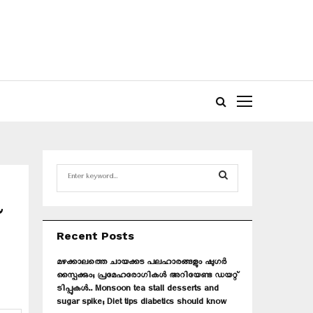
S
e
a
S
r
c
E
Recent Posts
h
f
A
മഴക്കാലത്തെ ചായക്കട പലഹാരങ്ങളും ഷുഗർ
o
സ്പൈക്കും; പ്രമേഹരോഗികൾ അറിയേണ്ട ഡയറ്റ്
r
R
ടിപ്പുകൾ.. Monsoon tea stall desserts and
:
sugar spike; Diet tips diabetics should know