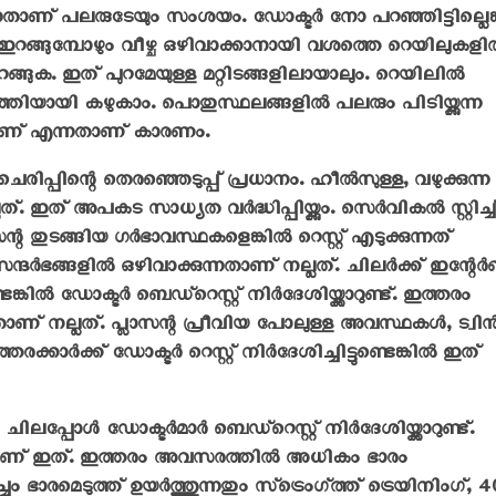
ണ് പലരുടേയും സംശയം. ഡോക്ടര്‍ നോ പറഞ്ഞിട്ടില്ലെങ്ക
 ഇറങ്ങുമ്പോഴും വീഴ്ച ഒഴിവാക്കാനായി വശത്തെ റെയിലുകളില
 ഇറങ്ങുക. ഇത് പുറമേയുള്ള മറ്റിടങ്ങളിലായാലും. റെയിലില്‍
ൃത്തിയായി കഴുകാം. പൊതുസ്ഥലങ്ങളില്‍ പലരും പിടിയ്ക്കുന്ന
ാണ് എന്നതാണ് കാരണം.
ചെരിപ്പിന്റെ തെരഞ്ഞെടുപ്പ് പ്രധാനം. ഹീല്‍സുള്ള, വഴുക്കുന്ന
്. ഇത് അപകട സാധ്യത വര്‍ദ്ധിപ്പിയ്ക്കും. സെര്‍വികല്‍ സ്റ്റിച്ച്
തുടങ്ങിയ ഗര്‍ഭാവസ്ഥകളെങ്കില്‍ റെസ്റ്റ് എടുക്കുന്നത്
‍ഭങ്ങളില്‍ ഒഴിവാക്കുന്നതാണ് നല്ലത്. ചിലര്‍ക്ക് ഇന്റേര്‍
്‍ ഡോക്ടര്‍ ബെഡ്‌റെസ്റ്റ് നിര്‍ദേശിയ്ക്കാറുണ്ട്. ഇത്തരം
നതാണ് നല്ലത്. പ്ലാസന്റ പ്രീവിയ പോലുള്ള അവസ്ഥകള്‍, ട്വിന്
കാര്‍ക്ക് ഡോക്ടര്‍ റെസ്റ്റ് നിര്‍ദേശിച്ചിട്ടുണ്ടെങ്കില്‍ ഇത്
്പോള്‍ ഡോക്ടര്‍മാര്‍ ബെഡ്‌റെസ്റ്റ് നിര്‍ദേശിയ്ക്കാറുണ്ട്.
ാണ് ഇത്. ഇത്തരം അവസരത്തില്‍ അധികം ഭാരം
ചും ഭാരമെടുത്ത് ഉയര്‍ത്തുന്നതും സ്‌ട്രെംഗ്ത്ത് ട്രെയിനിംഗ്, 4