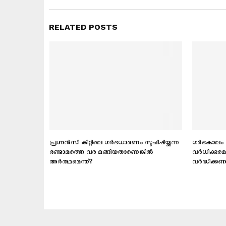
RELATED POSTS
ട വായ. ഈ
പ്രഗ്നന്‍സി കിറ്റിലെ ഗര്‍ഭധാരണം സൂചിപ്പിയ്ക്കുന്ന
ഗര്‍ഭകാലം 
ോ?
രണ്ടാമത്തെ വര മങ്ങിയതാണെങ്കിൽ
വർധിക്കുമെ
അര്‍ത്ഥമെന്ത്?
വര്‍ദ്ധിക്ക