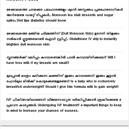
h
f
A
മഴക്കാലത്തെ ചായക്കട പലഹാരങ്ങളും ഷുഗർ സ്പൈക്കും; പ്രമേഹരോഗികൾ
o
അറിയേണ്ട ഡയറ്റ് ടിപ്പുകൾ.. Monsoon tea stall desserts and sugar
r
R
spike; Diet tips diabetics should know
:
C
മഴക്കാലത്തെ മങ്ങിയ ചർമ്മത്തിന് (Dull Monsoon Skin) ഉടനടി തിളക്കം
നൽകാൻ ഗ്ലൂട്ടത്തയോൺ ഐവി ഡ്രിപ്പ്.. Glutathione IV drip to instantly
H
brighten dull monsoon skin
സ്തനങ്ങൾക്ക് വലിപ്പം കുറവാണെങ്കിൽ പാൽ കുറവായിരിക്കുമോ? Will I
have less milk if my breasts are small?
മുലപ്പാൽ മാത്രം കുടിക്കുന്ന കുഞ്ഞിന് തൂക്കം കുറവാണോ? തൂക്കം കൂട്ടാൻ
ഫോർമുല മിൽക്ക് കൊടുക്കേണ്ടതുണ്ടോ? Is a baby who is exclusively
breastfed underweight? Should I give him formula milk to gain weight?
IVF ചികിത്സയിലാണോ? വിജയസാധ്യത വർദ്ധിപ്പിക്കാൻ ശ്രദ്ധിക്കേണ്ട 4
പ്രധാന കാര്യങ്ങൾ. Undergoing IVF treatment? 4 important things to keep
in mind to increase your chances of success.