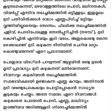
മുടിയിലും വലിയ മാറ്റങ്ങൾ കാണാം. വായുവിൽ ഈർപ്പം
കൂടുതലാകുന്നത്, മഴവെള്ളത്തിലെ പൊടി, മലിനതകൾ,
വിയർപ്പ് എന്നിവ തലച്ചർമ്മത്തിൽ ഒട്ടിക്കൂടും. ഇതുമൂലം
മുടി പതിവിൽക്കാൾ വേഗം എണ്ണപിടിച്ച് ഒട്ടിയും
വൃത്തിയില്ലാതെയും തോന്നും. ചിലർക്കു തലച്ചർമ്മത്തിൽ
ചുളിവ്, പൊടിപോലുള്ള തോൽപ്പുറിച്ചിൽ (തഴമ്പ്), മുടി
കൊഴിച്ചിൽ എന്നിവയും കൂടി വരാം. അതുകൊണ്ടു തന്നെ
മഴക്കാലത്ത് മുടി കഴുകുന്ന രീതിയിൽ ചെറിയ മാറ്റം
കൊണ്ടുവരുന്നത് ഏറെ പ്രധാനമാണ്.
പൊതുവേ വിദഗ്ധർ പറയുന്നത് ആഴ്ചയിൽ രണ്ടു മുതൽ
മൂന്ന് പ്രാവശ്യം മുടി കഴുകുന്നത് മതിയെന്നാണ്.
ദിവസവും കഴുകിയാൽ തലച്ചർമ്മത്തിൽ
സ്വാഭാവികമായി ഉണ്ടാകുന്ന എണ്ണ കുറയും. അതിനാൽ
മുടി വരണ്ടുപോകുകയും പൊട്ടിപ്പോകാൻ സാധ്യത
കൂടുകയും ചെയ്യും. അതേ സമയം ഏറെ ദിവസങ്ങൾ
കഴുകാതെ പോയാൽ പൊടി, എണ്ണ, മാലിന്യം
തുടങ്ങിയവ അടിഞ്ഞുകൂടി ശിരോച്ചർമ്മത്തിൽ