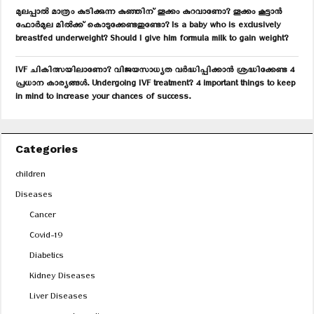
മുലപ്പാൽ മാത്രം കുടിക്കുന്ന കുഞ്ഞിന് തൂക്കം കുറവാണോ? തൂക്കം കൂട്ടാൻ
ഫോർമുല മിൽക്ക് കൊടുക്കേണ്ടതുണ്ടോ? Is a baby who is exclusively
breastfed underweight? Should I give him formula milk to gain weight?
IVF ചികിത്സയിലാണോ? വിജയസാധ്യത വർദ്ധിപ്പിക്കാൻ ശ്രദ്ധിക്കേണ്ട 4
പ്രധാന കാര്യങ്ങൾ. Undergoing IVF treatment? 4 important things to keep
in mind to increase your chances of success.
Categories
children
Diseases
Cancer
Covid-19
Diabetics
Kidney Diseases
Liver Diseases