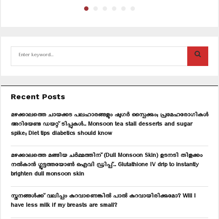
S
e
a
S
r
c
E
Recent Posts
h
f
A
മഴക്കാലത്തെ ചായക്കട പലഹാരങ്ങളും ഷുഗർ സ്പൈക്കും; പ്രമേഹരോഗികൾ
o
അറിയേണ്ട ഡയറ്റ് ടിപ്പുകൾ.. Monsoon tea stall desserts and sugar
r
R
spike; Diet tips diabetics should know
:
C
മഴക്കാലത്തെ മങ്ങിയ ചർമ്മത്തിന് (Dull Monsoon Skin) ഉടനടി തിളക്കം
നൽകാൻ ഗ്ലൂട്ടത്തയോൺ ഐവി ഡ്രിപ്പ്.. Glutathione IV drip to instantly
H
brighten dull monsoon skin
സ്തനങ്ങൾക്ക് വലിപ്പം കുറവാണെങ്കിൽ പാൽ കുറവായിരിക്കുമോ? Will I
have less milk if my breasts are small?