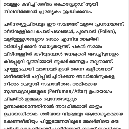
വെള്ളം കുടിച്ച് ശരീരം ഹൈഡ്രേറ്റഡ് ആയി
നിലനിർത്താൻ പ്രത്യേകം ശ്രദ്ധിക്കണം.
പരിസരശുചിത്വവും ഈ സമയത്ത് വളരെ പ്രധാനമാണ്.
വീടിനുള്ളിലെ പൊടിപടലങ്ങൾ, പൂമ്പൊടി (Pollen),
വളർത്തുമൃഗങ്ങളുടെ രോമം എന്നിവ അലർജി
വർദ്ധിപ്പിക്കാൻ സാധ്യതയുണ്ട്. പകൽ സമയം
വീടിനുള്ളിൽ കഴിയുമ്പോൾ ജനലുകൾ അടച്ചിടുന്നതും
കിടപ്പുമുറി വൃത്തിയായി സൂക്ഷിക്കുന്നതും നല്ലതാണ്.
പുറത്തുപോയി വരുന്നവർ ഉടൻ തന്നെ കുളിക്കുന്നത്
ശരീരത്തിൽ പറ്റിപ്പിടിച്ചിരിക്കുന്ന അലർജൻസുകളെ
നീക്കം ചെയ്യാൻ സഹായിക്കും. അമിതമായ
സുഗന്ധദ്രവ്യങ്ങളുടെ (Perfumes/Attar) ഉപയോഗം
ചിലരിൽ തുമ്മലും ശ്വാസതടസ്സവും
ഉണ്ടാക്കാമെന്നതിനാൽ അവ മിതമായി മാത്രം
ഉപയോഗിക്കുക. ശരിയായ വിശ്രമവും ആരോഗ്യകരമായ
ഭക്ഷണരീതിയും പിന്തുടരുന്നതിലൂടെ അലർജിയെ ഒരു