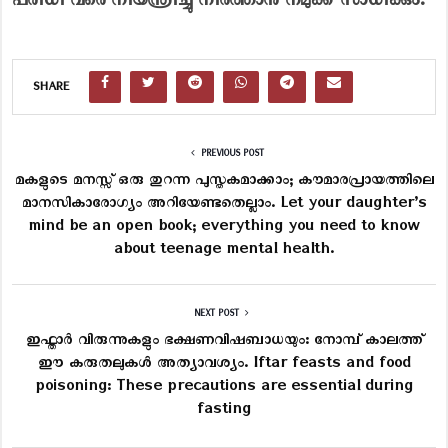
പരിധി വരെ നിയന്ത്രിച്ചു നിർത്താൻ നമുക്ക് സാധിക്കും.
SHARE
PREVIOUS POST
മകളുടെ മനസ്സ് ഒരു തുറന്ന പുസ്തകമാക്കാം; കൗമാരപ്രായത്തിലെ
മാനസികാരോഗ്യം അറിയേണ്ടതെല്ലാം. Let your daughter’s
mind be an open book; everything you need to know
about teenage mental health.
NEXT POST
ഇഫ്താർ വിരുന്നുകളും ഭക്ഷണവിഷബാധയും: നോമ്പ് കാലത്ത്
ഈ കരുതലുകൾ അത്യാവശ്യം. Iftar feasts and food
poisoning: These precautions are essential during
fasting