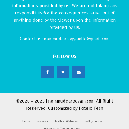
informations provided by us. We are not taking any
responsibility for the consequences arise out of
anything done by the viewer upon the information
provided by us.
Contact us:
nammudearogyamltd@gmail.com
FOLLOW US
@2020 - 2025 | nammudearogyam.com All Right
Reserved. Customized by
Foxsio Tech
Home
Diseases
Health & Wellness
Healthy Foods