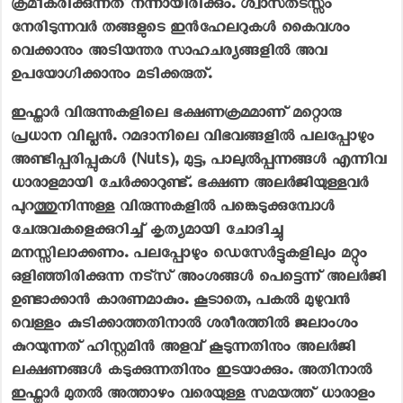
ക്രമീകരിക്കുന്നത് നന്നായിരിക്കും. ശ്വാസതടസ്സം
നേരിടുന്നവർ തങ്ങളുടെ ഇൻഹേലറുകൾ കൈവശം
വെക്കാനും അടിയന്തര സാഹചര്യങ്ങളിൽ അവ
ഉപയോഗിക്കാനും മടിക്കരുത്.
ഇഫ്താർ വിരുന്നുകളിലെ ഭക്ഷണക്രമമാണ് മറ്റൊരു
പ്രധാന വില്ലൻ. റമദാനിലെ വിഭവങ്ങളിൽ പലപ്പോഴും
അണ്ടിപ്പരിപ്പുകൾ (Nuts), മുട്ട, പാലുൽപ്പന്നങ്ങൾ എന്നിവ
ധാരാളമായി ചേർക്കാറുണ്ട്. ഭക്ഷണ അലർജിയുള്ളവർ
പുറത്തുനിന്നുള്ള വിരുന്നുകളിൽ പങ്കെടുക്കുമ്പോൾ
ചേരുവകളെക്കുറിച്ച് കൃത്യമായി ചോദിച്ചു
മനസ്സിലാക്കണം. പലപ്പോഴും ഡെസേർട്ടുകളിലും മറ്റും
ഒളിഞ്ഞിരിക്കുന്ന നട്സ് അംശങ്ങൾ പെട്ടെന്ന് അലർജി
ഉണ്ടാക്കാൻ കാരണമാകും. കൂടാതെ, പകൽ മുഴുവൻ
വെള്ളം കുടിക്കാത്തതിനാൽ ശരീരത്തിൽ ജലാംശം
കുറയുന്നത് ഹിസ്റ്റമിൻ അളവ് കൂടുന്നതിനും അലർജി
ലക്ഷണങ്ങൾ കടുക്കുന്നതിനും ഇടയാക്കും. അതിനാൽ
ഇഫ്താർ മുതൽ അത്താഴം വരെയുള്ള സമയത്ത് ധാരാളം