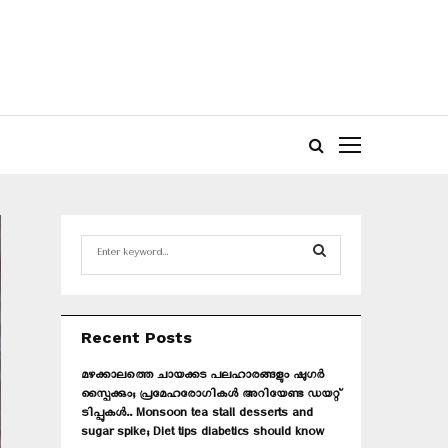
S
e
a
S
r
c
E
Recent Posts
h
f
A
മഴക്കാലത്തെ ചായക്കട പലഹാരങ്ങളും ഷുഗർ
o
സ്പൈക്കും; പ്രമേഹരോഗികൾ അറിയേണ്ട ഡയറ്റ്
r
R
ടിപ്പുകൾ.. Monsoon tea stall desserts and
:
sugar spike; Diet tips diabetics should know