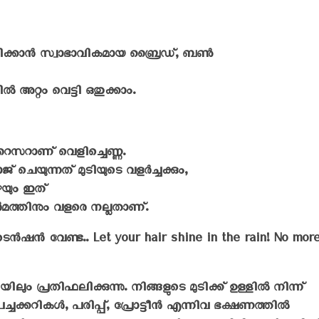
തിരിക്കാൻ സ്വാഭാവികമായ ബ്രൈഡ്, ബൺ
അറ്റം വെട്ടി ഒതുക്കാം.
റൈസറാണ് വെളിച്ചെണ്ണ.
് ചെയുന്നത് മുടിയുടെ വളർച്ചക്കും,
ഴയും ഇത്
ചർമത്തിനും വളരെ നല്ലതാണ്.
 ടെൻഷൻ വേണ്ട.. Let your hair shine in the rain! No mor
ിലും പ്രതിഫലിക്കുന്നു. നിങ്ങളുടെ മുടിക്ക് ഉള്ളിൽ നിന്ന്
്കറികൾ, പരിപ്പ്, പ്രോട്ടീൻ എന്നിവ ഭക്ഷണത്തിൽ