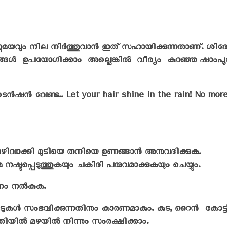
ണമയവും നില നിർത്തുവാൻ ഇത് സഹായിക്കുന്നതാണ്. ശി
ാർഗങ്ങൾ ഉപയോഗിക്കാം അല്ലെങ്കിൽ വീര്യം കുറഞ്ഞ ഷാംപ
 ടെൻഷൻ വേണ്ട.. Let your hair shine in the rain! No mor
ഒഴിവാക്കി മുടിയെ തനിയെ ഉണങ്ങാൻ അനുവദിക്കുക.
്ടപ്പെടുത്തുകയും ചകിരി പരുവമാക്കുകയും ചെയ്യും.
ഷണം നൽകുക.
ുപാടുകൾ സംഭവിക്കുന്നതിനും കാരണമാകും. കുട, റൈൻ കോട്ട
ിയിൽ മഴയിൽ നിന്നും സംരക്ഷിക്കാം.