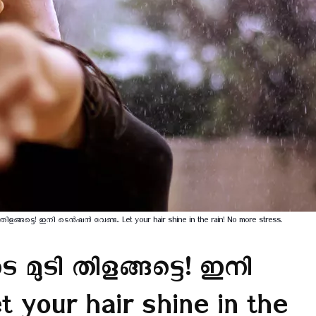
തിളങ്ങട്ടെ! ഇനി ടെൻഷൻ വേണ്ട.. Let your hair shine in the rain! No more stress.
െ മുടി തിളങ്ങട്ടെ! ഇനി
your hair shine in the