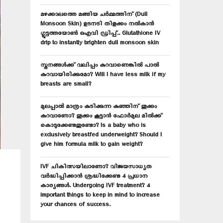
C
മഴക്കാലത്തെ മങ്ങിയ ചർമ്മത്തിന് (Dull
H
Monsoon Skin) ഉടനടി തിളക്കം നൽകാൻ
ഗ്ലൂട്ടത്തയോൺ ഐവി ഡ്രിപ്പ്.. Glutathione IV
drip to instantly brighten dull monsoon skin
സ്തനങ്ങൾക്ക് വലിപ്പം കുറവാണെങ്കിൽ പാൽ
കുറവായിരിക്കുമോ? Will I have less milk if my
breasts are small?
മുലപ്പാൽ മാത്രം കുടിക്കുന്ന കുഞ്ഞിന് തൂക്കം
കുറവാണോ? തൂക്കം കൂട്ടാൻ ഫോർമുല മിൽക്ക്
കൊടുക്കേണ്ടതുണ്ടോ? Is a baby who is
exclusively breastfed underweight? Should I
give him formula milk to gain weight?
IVF ചികിത്സയിലാണോ? വിജയസാധ്യത
വർദ്ധിപ്പിക്കാൻ ശ്രദ്ധിക്കേണ്ട 4 പ്രധാന
കാര്യങ്ങൾ. Undergoing IVF treatment? 4
important things to keep in mind to increase
your chances of success.