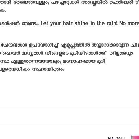
ത്താൻ തേങ്ങാവെള്ളം, പഴച്ചാറുകൾ അല്ലെങ്കിൽ ഹെർബൽ ട
ക.
 ടെൻഷൻ വേണ്ട.. Let your hair shine in the rain! No mor
യ ചേരുവകൾ ഉപയോഗിച്ച് എളുപ്പത്തിൽ തയ്യാറാക്കാവുന്ന ച
 ഹെയർ മാസ്കുകൾ നിങ്ങളുടെ മുടിയിഴകൾക്ക് തിളക്കവും
സ്ഥ എന്തുതന്നെയായാലും, മനോഹരമായ മുടി
 വളരെയധികം സഹായിക്കും.
NEXT POST